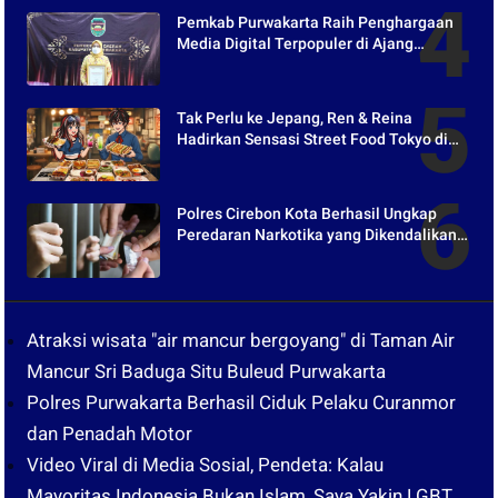
Pemkab Purwakarta Raih Penghargaan
Media Digital Terpopuler di Ajang
Kompetesi AHI 2021
Tak Perlu ke Jepang, Ren & Reina
Hadirkan Sensasi Street Food Tokyo di
Harper Purwakarta
Polres Cirebon Kota Berhasil Ungkap
Peredaran Narkotika yang Dikendalikan
dari Lapas
Atraksi wisata "air mancur bergoyang" di Taman Air
Mancur Sri Baduga Situ Buleud Purwakarta
Polres Purwakarta Berhasil Ciduk Pelaku Curanmor
dan Penadah Motor
Video Viral di Media Sosial, Pendeta: Kalau
Mayoritas Indonesia Bukan Islam, Saya Yakin LGBT