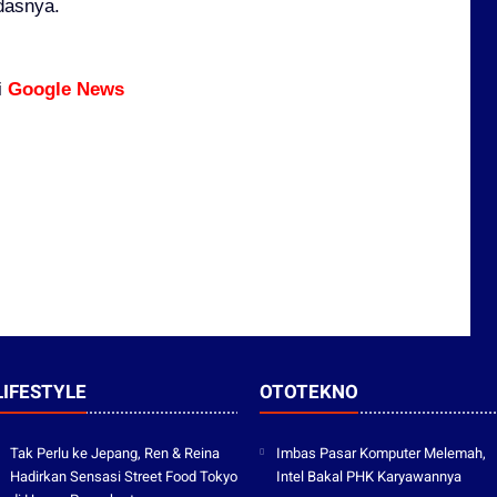
dasnya.
i
Google News
LIFESTYLE
OTOTEKNO
Tak Perlu ke Jepang, Ren & Reina
Imbas Pasar Komputer Melemah,
Hadirkan Sensasi Street Food Tokyo
Intel Bakal PHK Karyawannya