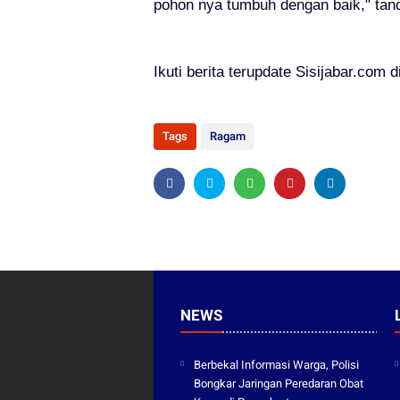
pohon nya tumbuh dengan baik," tan
Ikuti berita terupdate Sisijabar.com d
Tags
Ragam
NEWS
Berbekal Informasi Warga, Polisi
Bongkar Jaringan Peredaran Obat