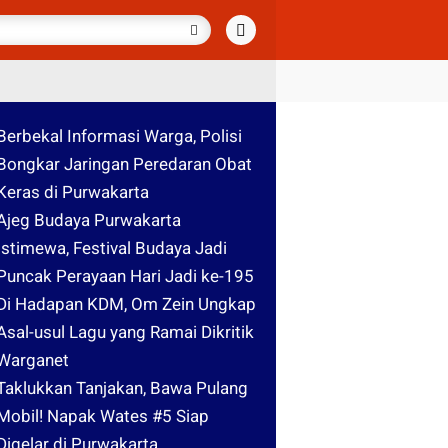
Berbekal Informasi Warga, Polisi
Bongkar Jaringan Peredaran Obat
Keras di Purwakarta
Ajeg Budaya Purwakarta
Istimewa, Festival Budaya Jadi
Puncak Perayaan Hari Jadi ke-195
Di Hadapan KDM, Om Zein Ungkap
Asal-usul Lagu yang Ramai Dikritik
Warganet
Taklukkan Tanjakan, Bawa Pulang
Mobil! Napak Wates #5 Siap
Digelar di Purwakarta