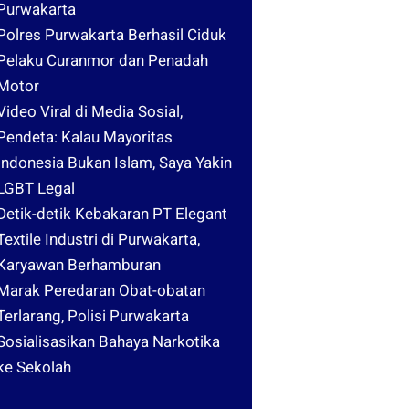
Purwakarta
Polres Purwakarta Berhasil Ciduk
Pelaku Curanmor dan Penadah
Motor
Video Viral di Media Sosial,
Pendeta: Kalau Mayoritas
Indonesia Bukan Islam, Saya Yakin
LGBT Legal
Detik-detik Kebakaran PT Elegant
Textile Industri di Purwakarta,
Karyawan Berhamburan
Marak Peredaran Obat-obatan
Terlarang, Polisi Purwakarta
Sosialisasikan Bahaya Narkotika
ke Sekolah