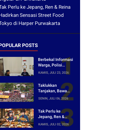
Tak Perlu ke Jepang, Ren & Reina
Hadirkan Sensasi Street Food
Tokyo di Harper Purwakarta
POPULAR POSTS
Berbekal Informasi
Warga, Polisi
Bongkar Jaringan
KAMIS, JULI 23, 2026
Peredaran Obat
Keras di
Taklukkan
Purwakarta
Tanjakan, Bawa
Pulang Mobil!
SENIN, JULI 06, 2026
Napak Wates #5
Siap Digelar di
Tak Perlu ke
Purwakarta
Jepang, Ren &
Reina Hadirkan
KAMIS, JULI 02, 2026
Sensasi Street