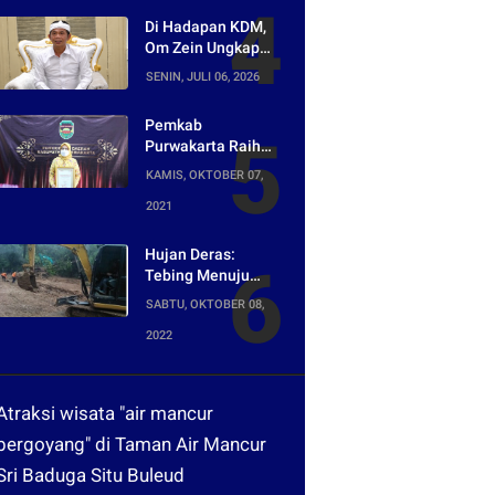
Food Tokyo di
Di Hadapan KDM,
Harper Purwakarta
Om Zein Ungkap
Asal-usul Lagu
SENIN, JULI 06, 2026
yang Ramai Dikritik
Warganet
Pemkab
Purwakarta Raih
Penghargaan
KAMIS, OKTOBER 07,
Media Digital
2021
Terpopuler di Ajang
Kompetesi AHI
2021
Hujan Deras:
Tebing Menuju
Tangkuban Parahu
SABTU, OKTOBER 08,
Longsor, Akses
2022
Menuju Wisata
Tertutup
Atraksi wisata "air mancur
bergoyang" di Taman Air Mancur
Sri Baduga Situ Buleud