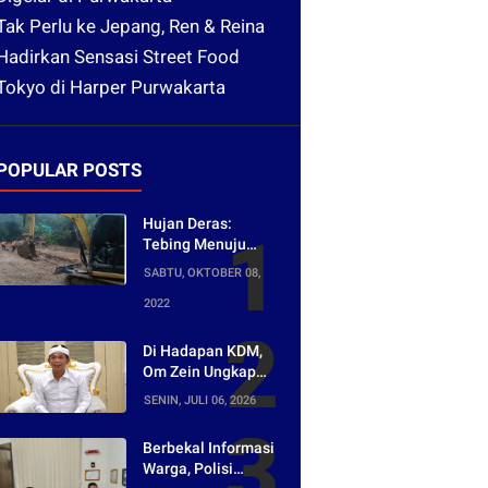
Tak Perlu ke Jepang, Ren & Reina
Hadirkan Sensasi Street Food
Tokyo di Harper Purwakarta
POPULAR POSTS
Hujan Deras:
Tebing Menuju
Tangkuban Parahu
SABTU, OKTOBER 08,
Longsor, Akses
2022
Menuju Wisata
Tertutup
Di Hadapan KDM,
Om Zein Ungkap
Asal-usul Lagu
SENIN, JULI 06, 2026
yang Ramai Dikritik
Warganet
Berbekal Informasi
Warga, Polisi