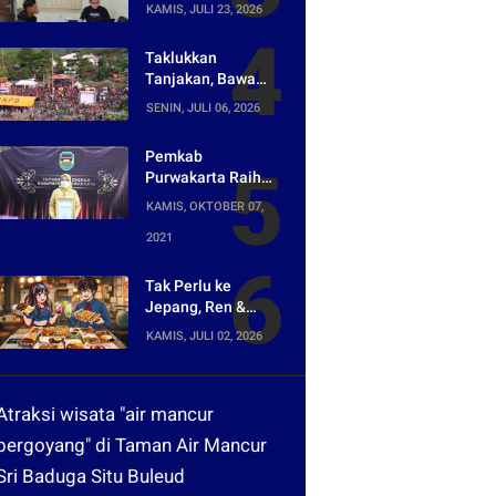
Bongkar Jaringan
KAMIS, JULI 23, 2026
Peredaran Obat
Keras di
Taklukkan
Purwakarta
Tanjakan, Bawa
Pulang Mobil!
SENIN, JULI 06, 2026
Napak Wates #5
Siap Digelar di
Pemkab
Purwakarta
Purwakarta Raih
Penghargaan
KAMIS, OKTOBER 07,
Media Digital
2021
Terpopuler di Ajang
Kompetesi AHI
2021
Tak Perlu ke
Jepang, Ren &
Reina Hadirkan
KAMIS, JULI 02, 2026
Sensasi Street
Food Tokyo di
Harper Purwakarta
Atraksi wisata "air mancur
bergoyang" di Taman Air Mancur
Sri Baduga Situ Buleud