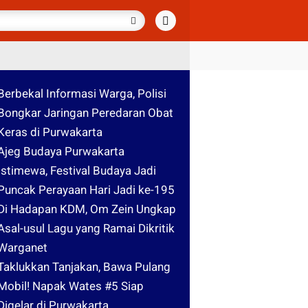
Berbekal Informasi Warga, Polisi
Bongkar Jaringan Peredaran Obat
Keras di Purwakarta
Ajeg Budaya Purwakarta
Istimewa, Festival Budaya Jadi
Puncak Perayaan Hari Jadi ke-195
Di Hadapan KDM, Om Zein Ungkap
Asal-usul Lagu yang Ramai Dikritik
Warganet
Taklukkan Tanjakan, Bawa Pulang
Mobil! Napak Wates #5 Siap
Digelar di Purwakarta