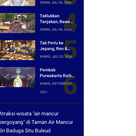
Asal-usul Lagu
SENIN, JULI 06, 2026
yang Ramai Dikritik
Warganet
Taklukkan
Tanjakan, Bawa
Pulang Mobil!
SENIN, JULI 06, 2026
Napak Wates #5
Siap Digelar di
Tak Perlu ke
Purwakarta
Jepang, Ren &
Reina Hadirkan
KAMIS, JULI 02, 2026
Sensasi Street
Food Tokyo di
Pemkab
Harper Purwakarta
Purwakarta Raih
Penghargaan
KAMIS, OKTOBER 07,
Media Digital
2021
Terpopuler di Ajang
Kompetesi AHI
2021
Atraksi wisata "air mancur
bergoyang" di Taman Air Mancur
Sri Baduga Situ Buleud