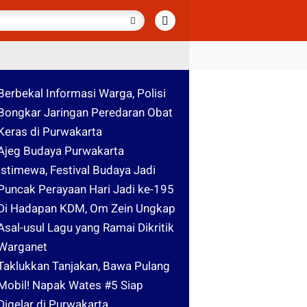
Berbekal Informasi Warga, Polisi
Bongkar Jaringan Peredaran Obat
Keras di Purwakarta
Ajeg Budaya Purwakarta
Istimewa, Festival Budaya Jadi
Puncak Perayaan Hari Jadi ke-195
Di Hadapan KDM, Om Zein Ungkap
Asal-usul Lagu yang Ramai Dikritik
Warganet
Taklukkan Tanjakan, Bawa Pulang
Mobil! Napak Wates #5 Siap
Digelar di Purwakarta