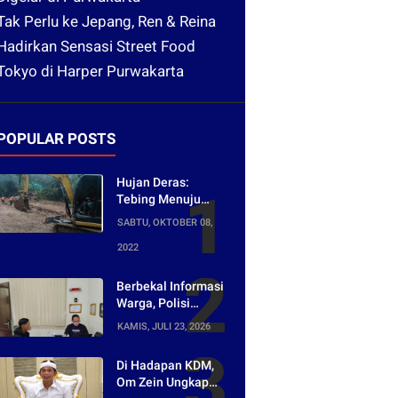
Tak Perlu ke Jepang, Ren & Reina
Hadirkan Sensasi Street Food
Tokyo di Harper Purwakarta
POPULAR POSTS
Hujan Deras:
Tebing Menuju
Tangkuban Parahu
SABTU, OKTOBER 08,
Longsor, Akses
2022
Menuju Wisata
Tertutup
Berbekal Informasi
Warga, Polisi
Bongkar Jaringan
KAMIS, JULI 23, 2026
Peredaran Obat
Keras di
Di Hadapan KDM,
Purwakarta
Om Zein Ungkap