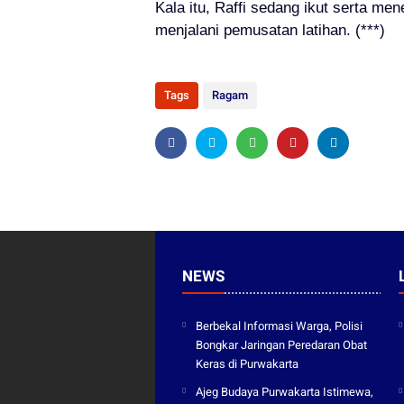
Kala itu, Raffi sedang ikut serta m
menjalani pemusatan latihan. (***)
Tags
Ragam
NEWS
Berbekal Informasi Warga, Polisi
Bongkar Jaringan Peredaran Obat
Keras di Purwakarta
Ajeg Budaya Purwakarta Istimewa,