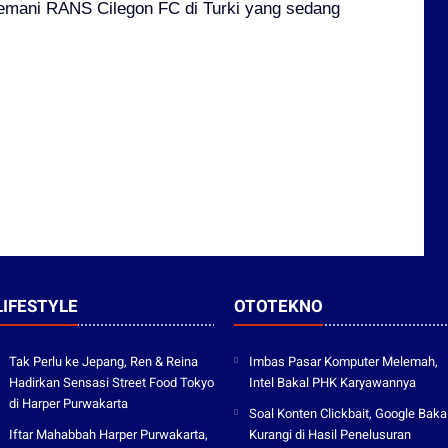
enemani RANS Cilegon FC di Turki yang sedang
LIFESTYLE
OTOTEKNO
Tak Perlu ke Jepang, Ren & Reina
Imbas Pasar Komputer Melemah,
Hadirkan Sensasi Street Food Tokyo
Intel Bakal PHK Karyawannya
di Harper Purwakarta
Soal Konten Clickbait, Google Baka
Iftar Mahabbah Harper Purwakarta,
Kurangi di Hasil Penelusuran