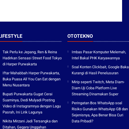
LIFESTYLE
OTOTEKNO
Tak Perlu ke Jepang, Ren & Reina
Imbas Pasar Komputer Melemah,
Hadirkan Sensasi Street Food Tokyo
Intel Bakal PHK Karyawannya
di Harper Purwakarta
Soal Konten Clickbait, Google Baka
Iftar Mahabbah Harper Purwakarta,
Kurangi di Hasil Penelusuran
Buka Puasa All You Can Eat dengan
Mirip seperti Twitch, Meta Diam-
Menu Nusantara
Diam Uji Coba Platform Live
Bupati Purwakarta Gugat Cerai
Streaming Dinamakan Super
Suaminya, Dedi Mulyadi Posting
Peringatan Bos WhatsApp soal
Video di Instagramnya dengan Lagu
Risiko Gunakan WhatsApp GB dan
Pasrah, Ini Lirik Lagunya
Sejenisnya, Apa Benar Bisa Curi
Nikita Mirzani Jadi Tersangka dan
Data Pribadi?
Ditahan, Gegara Unggahan