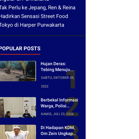
Tak Perlu ke Jepang, Ren & Reina
Hadirkan Sensasi Street Food
Tokyo di Harper Purwakarta
POPULAR POSTS
Hujan Deras:
Tebing Menuju
Tangkuban Parahu
SABTU, OKTOBER 08,
Longsor, Akses
2022
Menuju Wisata
Tertutup
Berbekal Informasi
Warga, Polisi
Bongkar Jaringan
KAMIS, JULI 23, 2026
Peredaran Obat
Keras di
Di Hadapan KDM,
Purwakarta
Om Zein Ungkap