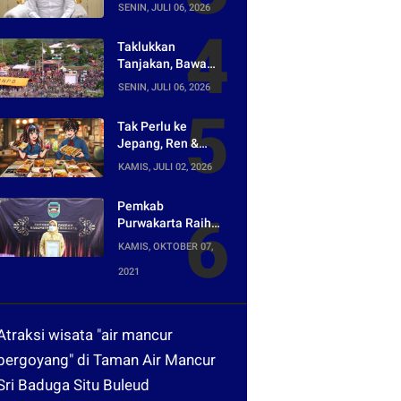
Asal-usul Lagu
SENIN, JULI 06, 2026
yang Ramai Dikritik
Warganet
Taklukkan
Tanjakan, Bawa
Pulang Mobil!
SENIN, JULI 06, 2026
Napak Wates #5
Siap Digelar di
Tak Perlu ke
Purwakarta
Jepang, Ren &
Reina Hadirkan
KAMIS, JULI 02, 2026
Sensasi Street
Food Tokyo di
Pemkab
Harper Purwakarta
Purwakarta Raih
Penghargaan
KAMIS, OKTOBER 07,
Media Digital
2021
Terpopuler di Ajang
Kompetesi AHI
2021
Atraksi wisata "air mancur
bergoyang" di Taman Air Mancur
Sri Baduga Situ Buleud