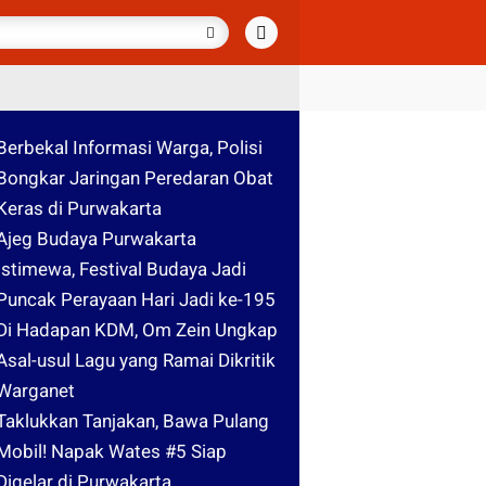
Berbekal Informasi Warga, Polisi
Bongkar Jaringan Peredaran Obat
Keras di Purwakarta
Ajeg Budaya Purwakarta
Istimewa, Festival Budaya Jadi
Puncak Perayaan Hari Jadi ke-195
Di Hadapan KDM, Om Zein Ungkap
Asal-usul Lagu yang Ramai Dikritik
Warganet
Taklukkan Tanjakan, Bawa Pulang
Mobil! Napak Wates #5 Siap
Digelar di Purwakarta