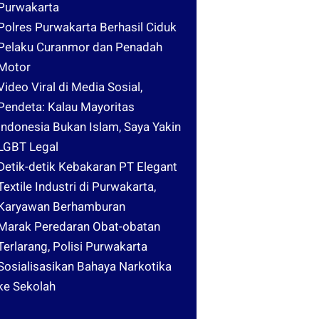
Purwakarta
Polres Purwakarta Berhasil Ciduk
Pelaku Curanmor dan Penadah
Motor
Video Viral di Media Sosial,
Pendeta: Kalau Mayoritas
Indonesia Bukan Islam, Saya Yakin
LGBT Legal
Detik-detik Kebakaran PT Elegant
Textile Industri di Purwakarta,
Karyawan Berhamburan
Marak Peredaran Obat-obatan
Terlarang, Polisi Purwakarta
Sosialisasikan Bahaya Narkotika
ke Sekolah