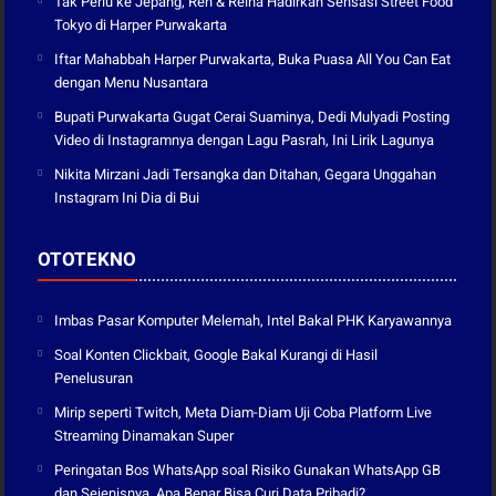
Tak Perlu ke Jepang, Ren & Reina Hadirkan Sensasi Street Food
Tokyo di Harper Purwakarta
Iftar Mahabbah Harper Purwakarta, Buka Puasa All You Can Eat
dengan Menu Nusantara
Bupati Purwakarta Gugat Cerai Suaminya, Dedi Mulyadi Posting
Video di Instagramnya dengan Lagu Pasrah, Ini Lirik Lagunya
Nikita Mirzani Jadi Tersangka dan Ditahan, Gegara Unggahan
Instagram Ini Dia di Bui
OTOTEKNO
Imbas Pasar Komputer Melemah, Intel Bakal PHK Karyawannya
Soal Konten Clickbait, Google Bakal Kurangi di Hasil
Penelusuran
Mirip seperti Twitch, Meta Diam-Diam Uji Coba Platform Live
Streaming Dinamakan Super
Peringatan Bos WhatsApp soal Risiko Gunakan WhatsApp GB
dan Sejenisnya, Apa Benar Bisa Curi Data Pribadi?