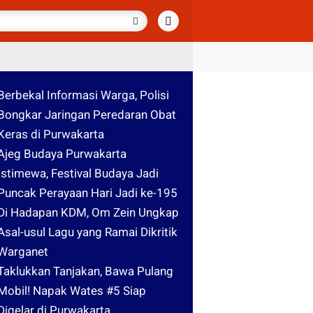
Berbekal Informasi Warga, Polisi
Bongkar Jaringan Peredaran Obat
Keras di Purwakarta
Ajeg Budaya Purwakarta
Istimewa, Festival Budaya Jadi
Puncak Perayaan Hari Jadi ke-195
Di Hadapan KDM, Om Zein Ungkap
Asal-usul Lagu yang Ramai Dikritik
Warganet
Taklukkan Tanjakan, Bawa Pulang
Mobil! Napak Wates #5 Siap
Digelar di Purwakarta