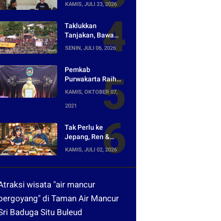
Bongkar Jaringan
KAMIS, JULI 23, 2026
Peredaran Obat
Keras di
Taklukkan
Purwakarta
Tanjakan, Bawa
Pulang Mobil!
SENIN, JULI 06, 2026
Napak Wates #5
Siap Digelar di
Pemkab
Purwakarta
Purwakarta Raih
Penghargaan
KAMIS, OKTOBER 07,
Media Digital
2021
Terpopuler di Ajang
Kompetesi AHI
2021
Tak Perlu ke
Jepang, Ren &
Reina Hadirkan
KAMIS, JULI 02, 2026
Sensasi Street
Food Tokyo di
Harper Purwakarta
Atraksi wisata "air mancur
bergoyang" di Taman Air Mancur
Sri Baduga Situ Buleud