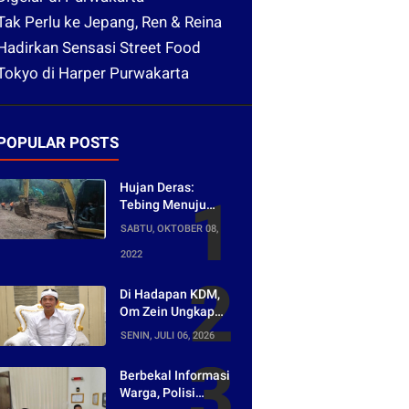
Tak Perlu ke Jepang, Ren & Reina
Hadirkan Sensasi Street Food
Tokyo di Harper Purwakarta
POPULAR POSTS
Hujan Deras:
Tebing Menuju
Tangkuban Parahu
SABTU, OKTOBER 08,
Longsor, Akses
2022
Menuju Wisata
Tertutup
Di Hadapan KDM,
Om Zein Ungkap
Asal-usul Lagu
SENIN, JULI 06, 2026
yang Ramai Dikritik
Warganet
Berbekal Informasi
Warga, Polisi