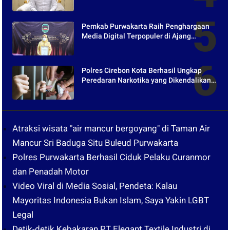
Pemkab Purwakarta Raih Penghargaan
Media Digital Terpopuler di Ajang
Kompetesi AHI 2021
Polres Cirebon Kota Berhasil Ungkap
Peredaran Narkotika yang Dikendalikan
dari Lapas
Atraksi wisata "air mancur bergoyang" di Taman Air
Mancur Sri Baduga Situ Buleud Purwakarta
Polres Purwakarta Berhasil Ciduk Pelaku Curanmor
dan Penadah Motor
Video Viral di Media Sosial, Pendeta: Kalau
Mayoritas Indonesia Bukan Islam, Saya Yakin LGBT
Legal
Detik-detik Kebakaran PT Elegant Textile Industri di