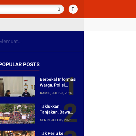
Memuat...
POPULAR POSTS
Berbekal Informasi
Warga, Polisi
Bongkar Jaringan
KAMIS, JULI 23, 2026
Peredaran Obat
Keras di
Taklukkan
Purwakarta
Tanjakan, Bawa
Pulang Mobil!
SENIN, JULI 06, 2026
Napak Wates #5
Siap Digelar di
Tak Perlu ke
Purwakarta