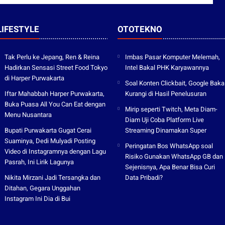
LIFESTYLE
OTOTEKNO
Tak Perlu ke Jepang, Ren & Reina
Imbas Pasar Komputer Melemah,
Hadirkan Sensasi Street Food Tokyo
Intel Bakal PHK Karyawannya
di Harper Purwakarta
Soal Konten Clickbait, Google Baka
Iftar Mahabbah Harper Purwakarta,
Kurangi di Hasil Penelusuran
Buka Puasa All You Can Eat dengan
Mirip seperti Twitch, Meta Diam-
Menu Nusantara
Diam Uji Coba Platform Live
Bupati Purwakarta Gugat Cerai
Streaming Dinamakan Super
Suaminya, Dedi Mulyadi Posting
Peringatan Bos WhatsApp soal
Video di Instagramnya dengan Lagu
Risiko Gunakan WhatsApp GB dan
Pasrah, Ini Lirik Lagunya
Sejenisnya, Apa Benar Bisa Curi
Nikita Mirzani Jadi Tersangka dan
Data Pribadi?
Ditahan, Gegara Unggahan
Instagram Ini Dia di Bui