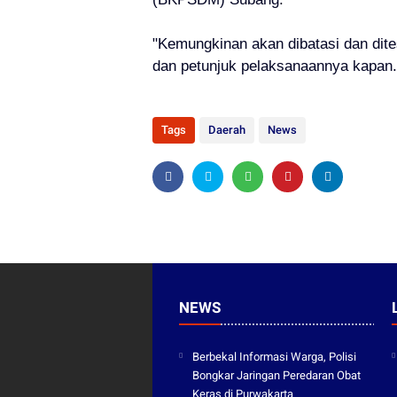
"Kemungkinan akan dibatasi dan dite
dan petunjuk pelaksanaannya kapan.
Tags
Daerah
News
NEWS
Berbekal Informasi Warga, Polisi
Bongkar Jaringan Peredaran Obat
Keras di Purwakarta