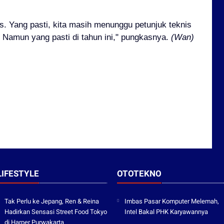
s. Yang pasti, kita masih menunggu petunjuk teknis
 Namun yang pasti di tahun ini," pungkasnya.
(Wan)
LIFESTYLE
OTOTEKNO
Tak Perlu ke Jepang, Ren & Reina
Imbas Pasar Komputer Melemah,
Hadirkan Sensasi Street Food Tokyo
Intel Bakal PHK Karyawannya
di Harper Purwakarta