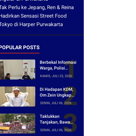
Tak Perlu ke Jepang, Ren & Reina
Hadirkan Sensasi Street Food
Tokyo di Harper Purwakarta
POPULAR POSTS
Berbekal Informasi
Warga, Polisi
Bongkar Jaringan
KAMIS, JULI 23, 2026
Peredaran Obat
Keras di
Di Hadapan KDM,
Purwakarta
Om Zein Ungkap
Asal-usul Lagu
SENIN, JULI 06, 2026
yang Ramai Dikritik
Warganet
Taklukkan
Tanjakan, Bawa
Pulang Mobil!
SENIN, JULI 06, 2026
Napak Wates #5