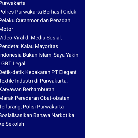
Purwakarta
Polres Purwakarta Berhasil Ciduk
Pelaku Curanmor dan Penadah
Motor
Video Viral di Media Sosial,
Pendeta: Kalau Mayoritas
Indonesia Bukan Islam, Saya Yakin
LGBT Legal
Detik-detik Kebakaran PT Elegant
Textile Industri di Purwakarta,
Karyawan Berhamburan
Marak Peredaran Obat-obatan
Terlarang, Polisi Purwakarta
Sosialisasikan Bahaya Narkotika
ke Sekolah