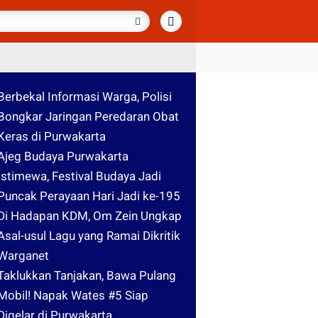
Berbekal Informasi Warga, Polisi
Bongkar Jaringan Peredaran Obat
Keras di Purwakarta
Ajeg Budaya Purwakarta
Istimewa, Festival Budaya Jadi
Puncak Perayaan Hari Jadi ke-195
Di Hadapan KDM, Om Zein Ungkap
Asal-usul Lagu yang Ramai Dikritik
Warganet
Taklukkan Tanjakan, Bawa Pulang
Mobil! Napak Wates #5 Siap
Digelar di Purwakarta