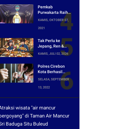
Siap Digelar di
Pemkab
Purwakarta
Purwakarta Raih
Penghargaan
KAMIS, OKTOBER 07,
Media Digital
2021
Terpopuler di Ajang
Kompetesi AHI
2021
Tak Perlu ke
Jepang, Ren &
Reina Hadirkan
KAMIS, JULI 02, 2026
Sensasi Street
Food Tokyo di
Polres Cirebon
Harper Purwakarta
Kota Berhasil
Ungkap Peredaran
SELASA, SEPTEMBER
Narkotika yang
13, 2022
Dikendalikan dari
Lapas
Atraksi wisata "air mancur
bergoyang" di Taman Air Mancur
Sri Baduga Situ Buleud