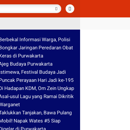
Berbekal Informasi Warga, Polisi
Bongkar Jaringan Peredaran Obat
Keras di Purwakarta
Ajeg Budaya Purwakarta
Istimewa, Festival Budaya Jadi
Puncak Perayaan Hari Jadi ke-195
Di Hadapan KDM, Om Zein Ungkap
Asal-usul Lagu yang Ramai Dikritik
Warganet
Taklukkan Tanjakan, Bawa Pulang
Mobil! Napak Wates #5 Siap
Digelar di Purwakarta