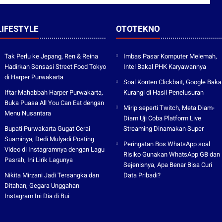
LIFESTYLE
OTOTEKNO
Tak Perlu ke Jepang, Ren & Reina
Imbas Pasar Komputer Melemah,
Hadirkan Sensasi Street Food Tokyo
Intel Bakal PHK Karyawannya
di Harper Purwakarta
Soal Konten Clickbait, Google Baka
Iftar Mahabbah Harper Purwakarta,
Kurangi di Hasil Penelusuran
Buka Puasa All You Can Eat dengan
Mirip seperti Twitch, Meta Diam-
Menu Nusantara
Diam Uji Coba Platform Live
Bupati Purwakarta Gugat Cerai
Streaming Dinamakan Super
Suaminya, Dedi Mulyadi Posting
Peringatan Bos WhatsApp soal
Video di Instagramnya dengan Lagu
Risiko Gunakan WhatsApp GB dan
Pasrah, Ini Lirik Lagunya
Sejenisnya, Apa Benar Bisa Curi
Nikita Mirzani Jadi Tersangka dan
Data Pribadi?
Ditahan, Gegara Unggahan
Instagram Ini Dia di Bui