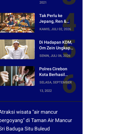
2021
Terpopuler di Ajang
Kompetesi AHI
2021
Tak Perlu ke
Jepang, Ren &
Reina Hadirkan
KAMIS, JULI 02, 2026
Sensasi Street
Food Tokyo di
Di Hadapan KDM,
Harper Purwakarta
Om Zein Ungkap
Asal-usul Lagu
SENIN, JULI 06, 2026
yang Ramai Dikritik
Warganet
Polres Cirebon
Kota Berhasil
Ungkap Peredaran
SELASA, SEPTEMBER
Narkotika yang
13, 2022
Dikendalikan dari
Lapas
Atraksi wisata "air mancur
bergoyang" di Taman Air Mancur
Sri Baduga Situ Buleud