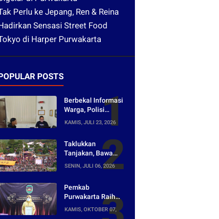
Tak Perlu ke Jepang, Ren & Reina
Hadirkan Sensasi Street Food
Tokyo di Harper Purwakarta
POPULAR POSTS
Berbekal Informasi
Warga, Polisi
Bongkar Jaringan
KAMIS, JULI 23, 2026
Peredaran Obat
Keras di
Taklukkan
Purwakarta
Tanjakan, Bawa
Pulang Mobil!
SENIN, JULI 06, 2026
Napak Wates #5
Siap Digelar di
Pemkab
Purwakarta
Purwakarta Raih
Penghargaan
KAMIS, OKTOBER 07,
Media Digital