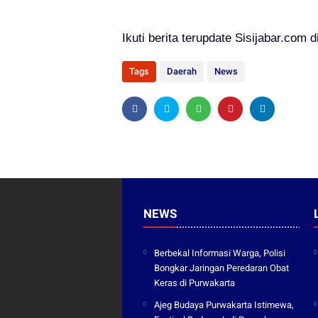
Ikuti berita terupdate Sisijabar.com d
Tags
Daerah
News
NEWS
Berbekal Informasi Warga, Polisi
Bongkar Jaringan Peredaran Obat
Keras di Purwakarta
Ajeg Budaya Purwakarta Istimewa,