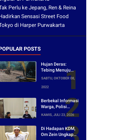
Tak Perlu ke Jepang, Ren & Reina
Hadirkan Sensasi Street Food
Tokyo di Harper Purwakarta
POPULAR POSTS
Hujan Deras:
Tebing Menuju
Tangkuban Parahu
SABTU, OKTOBER 08,
Longsor, Akses
2022
Menuju Wisata
Tertutup
Berbekal Informasi
Warga, Polisi
Bongkar Jaringan
KAMIS, JULI 23, 2026
Peredaran Obat
Keras di
Di Hadapan KDM,
Purwakarta
Om Zein Ungkap