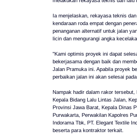
melakukan rekayasa teknis dan lalu 
Ia menjelaskan, rekayasa teknis dan l
kendaraan roda empat dengan penera
penanganan alternatif untuk jalan ya
licin dan mengurangi angka kecelaka
"Kami optimis proyek ini dapat selesa
bekerjasama dengan baik dan membe
Jalan Pramuka ini. Apabila proyek be
perbaikan jalan ini akan selesai pad
Nampak hadir d
alam rakor tersebut
,
Kepala Bidang Lalu Lintas Jalan, K
Provinsi Jawa Barat, Kepala Dinas
Purwakarta, Perwakilan Kapolres Pu
Indorama Tbk, PT. Elegant Textile In
beserta para kontraktor terkait.