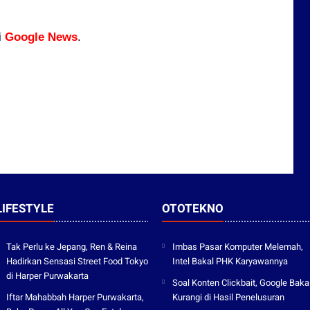
i
Google News
.
LIFESTYLE
OTOTEKNO
Tak Perlu ke Jepang, Ren & Reina
Imbas Pasar Komputer Melemah,
Hadirkan Sensasi Street Food Tokyo
Intel Bakal PHK Karyawannya
di Harper Purwakarta
Soal Konten Clickbait, Google Baka
Iftar Mahabbah Harper Purwakarta,
Kurangi di Hasil Penelusuran