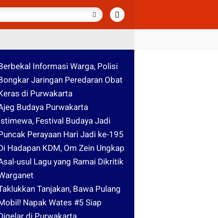
Berbekal Informasi Warga, Polisi
Bongkar Jaringan Peredaran Obat
Keras di Purwakarta
Ajeg Budaya Purwakarta
Istimewa, Festival Budaya Jadi
Puncak Perayaan Hari Jadi ke-195
Di Hadapan KDM, Om Zein Ungkap
Asal-usul Lagu yang Ramai Dikritik
Warganet
Taklukkan Tanjakan, Bawa Pulang
Mobil! Napak Wates #5 Siap
Digelar di Purwakarta