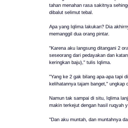
tahan menahan rasa sakitnya sehingg
dibalut selimut tebal.
Apa yang Iqlima lakukan? Dia akhir
memanggil dua orang pintar.
"Karena aku langsung ditangani 2 oran
seseorang dari pedayakan dan katan
keringkan baju)," tulis Iqlima.
"Yang ke 2 gak bilang apa-apa tapi 
kelihatannya tajam banget," ungkap d
Namun tak sampai di situ, Iqlima la
makin terkejut dengan hasil ruqyah 
"Dan aku muntah, dan muntahnya darah