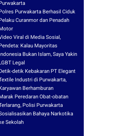
Purwakarta
Polres Purwakarta Berhasil Ciduk
Pelaku Curanmor dan Penadah
Motor
Video Viral di Media Sosial,
Pendeta: Kalau Mayoritas
Indonesia Bukan Islam, Saya Yakin
LGBT Legal
Detik-detik Kebakaran PT Elegant
Textile Industri di Purwakarta,
Karyawan Berhamburan
Marak Peredaran Obat-obatan
Terlarang, Polisi Purwakarta
Sosialisasikan Bahaya Narkotika
ke Sekolah