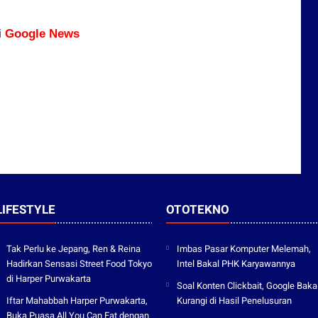
i
Google News
LIFESTYLE
OTOTEKNO
Tak Perlu ke Jepang, Ren & Reina
Imbas Pasar Komputer Melemah,
Hadirkan Sensasi Street Food Tokyo
Intel Bakal PHK Karyawannya
di Harper Purwakarta
Soal Konten Clickbait, Google Baka
Iftar Mahabbah Harper Purwakarta,
Kurangi di Hasil Penelusuran
Buka Puasa All You Can Eat dengan