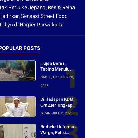
Tak Perlu ke Jepang, Ren & Reina
Hadirkan Sensasi Street Food
Tokyo di Harper Purwakarta
POPULAR POSTS
Hujan Deras:
Tebing Menuju
Tangkuban Parahu
SABTU, OKTOBER 08,
Longsor, Akses
2022
Menuju Wisata
Tertutup
Di Hadapan KDM,
Om Zein Ungkap
Asal-usul Lagu
SENIN, JULI 06, 2026
yang Ramai Dikritik
Warganet
Berbekal Informasi
Warga, Polisi