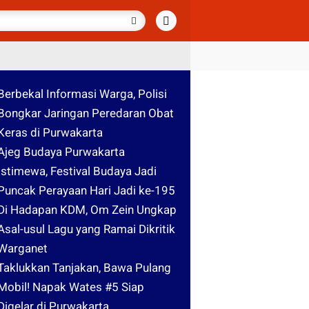
Berbekal Informasi Warga, Polisi
Bongkar Jaringan Peredaran Obat
Keras di Purwakarta
Ajeg Budaya Purwakarta
Istimewa, Festival Budaya Jadi
Puncak Perayaan Hari Jadi ke-195
Di Hadapan KDM, Om Zein Ungkap
Asal-usul Lagu yang Ramai Dikritik
Warganet
Taklukkan Tanjakan, Bawa Pulang
Mobil! Napak Wates #5 Siap
Digelar di Purwakarta