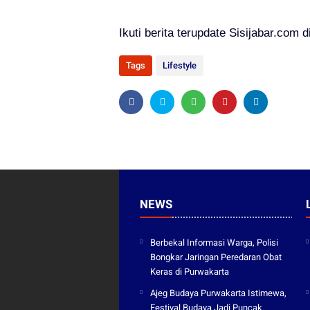
Ikuti berita terupdate Sisijabar.com d
Tags
Lifestyle
NEWS
Berbekal Informasi Warga, Polisi
Bongkar Jaringan Peredaran Obat
Keras di Purwakarta
Ajeg Budaya Purwakarta Istimewa,
Festival Budaya Jadi Puncak