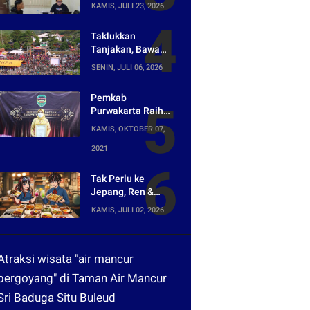
Bongkar Jaringan
KAMIS, JULI 23, 2026
Peredaran Obat
Keras di
Taklukkan
Purwakarta
Tanjakan, Bawa
Pulang Mobil!
SENIN, JULI 06, 2026
Napak Wates #5
Siap Digelar di
Pemkab
Purwakarta
Purwakarta Raih
Penghargaan
KAMIS, OKTOBER 07,
Media Digital
2021
Terpopuler di Ajang
Kompetesi AHI
2021
Tak Perlu ke
Jepang, Ren &
Reina Hadirkan
KAMIS, JULI 02, 2026
Sensasi Street
Food Tokyo di
Harper Purwakarta
Atraksi wisata "air mancur
bergoyang" di Taman Air Mancur
Sri Baduga Situ Buleud