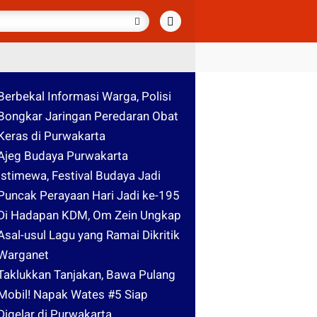
Berbekal Informasi Warga, Polisi
Bongkar Jaringan Peredaran Obat
Keras di Purwakarta
Ajeg Budaya Purwakarta
Istimewa, Festival Budaya Jadi
Puncak Perayaan Hari Jadi ke-195
Di Hadapan KDM, Om Zein Ungkap
Asal-usul Lagu yang Ramai Dikritik
Warganet
Taklukkan Tanjakan, Bawa Pulang
Mobil! Napak Wates #5 Siap
Digelar di Purwakarta