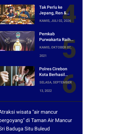
Siap Digelar di
Tak Perlu ke
Purwakarta
Jepang, Ren &
Reina Hadirkan
KAMIS, JULI 02, 2026
Sensasi Street
Food Tokyo di
Pemkab
Harper Purwakarta
Purwakarta Raih
Penghargaan
KAMIS, OKTOBER 07,
Media Digital
2021
Terpopuler di Ajang
Kompetesi AHI
2021
Polres Cirebon
Kota Berhasil
Ungkap Peredaran
SELASA, SEPTEMBER
Narkotika yang
13, 2022
Dikendalikan dari
Lapas
Atraksi wisata "air mancur
bergoyang" di Taman Air Mancur
Sri Baduga Situ Buleud