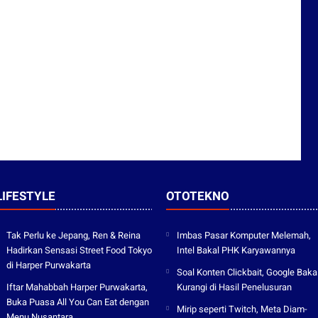
LIFESTYLE
OTOTEKNO
Tak Perlu ke Jepang, Ren & Reina
Imbas Pasar Komputer Melemah,
Hadirkan Sensasi Street Food Tokyo
Intel Bakal PHK Karyawannya
di Harper Purwakarta
Soal Konten Clickbait, Google Baka
Iftar Mahabbah Harper Purwakarta,
Kurangi di Hasil Penelusuran
Buka Puasa All You Can Eat dengan
Mirip seperti Twitch, Meta Diam-
Menu Nusantara