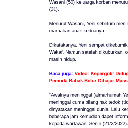
Wasani (50) keluarga korban menutur
(31).
Menurut Wasani, Yeni sebelum meni
marhaban anak keduanya.
Dikatakanya, Yeni sempat dikebumik
Wakaf. Namun setelah dikuburkan, o
masih hidup.
Baca juga:
Video: Kepergok! Didu
Pemuda Babak Belur Dihajar Mass
“Awalnya meninggal (almarhumah Yen
meninggal cuma bilang nak tedok (ti
dinyatakan meninggal dunia. Lalu ke
beberapa jam kemudian dapet informa
kepada wartawan, Senin (21/2/2022)