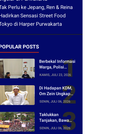
Tak Perlu ke Jepang, Ren & Reina
Hadirkan Sensasi Street Food
Tokyo di Harper Purwakarta
POPULAR POSTS
Berbekal Informasi
Warga, Polisi
Bongkar Jaringan
KAMIS, JULI 23, 2026
Peredaran Obat
Keras di
Di Hadapan KDM,
Purwakarta
Om Zein Ungkap
Asal-usul Lagu
SENIN, JULI 06, 2026
yang Ramai Dikritik
Warganet
Taklukkan
Tanjakan, Bawa
Pulang Mobil!
SENIN, JULI 06, 2026
Napak Wates #5