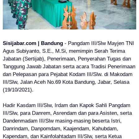
Sisijabar.com | Bandung
- Pangdam III/Slw Mayjen TNI
Agus Subiyanto, S.E., M.Si, memimpin Serah Terima
Jabatan (Sertijab), Penerimaan, Penyerahan Tugas dan
Tanggung Jawab Jabatan serta acara Tradisi Penerimaan
dan Pelepasan para Pejabat Kodam III/Slw. di Makodam
III/Slw, Jalan Aceh No.69 Kota Bandung, Jabar, Selasa
(19/10/2021).
Hadir Kasdam III/Slw, Irdam dan Kapok Sahli Pangdam
III/Slw, para Danrem, Asrendam dan para Asisten, serta
Dandenmadam III/Slw masing-masing beserta Istri,
Danrindam, Danpomdam, Kaajendam, Kahubdam,
Kapendam, dan Kainfolahtadam III/Slw, serta Ketua