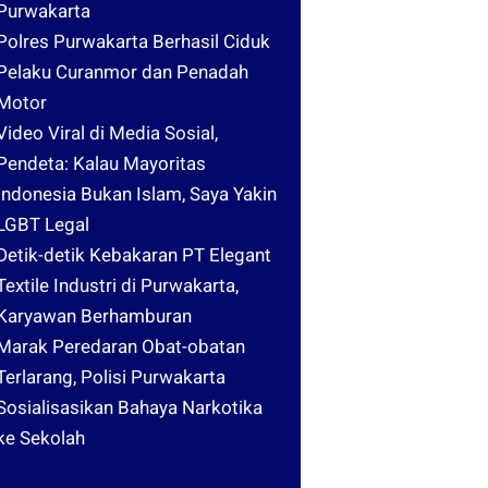
Purwakarta
Polres Purwakarta Berhasil Ciduk
Pelaku Curanmor dan Penadah
Motor
Video Viral di Media Sosial,
Pendeta: Kalau Mayoritas
Indonesia Bukan Islam, Saya Yakin
LGBT Legal
Detik-detik Kebakaran PT Elegant
Textile Industri di Purwakarta,
Karyawan Berhamburan
Marak Peredaran Obat-obatan
Terlarang, Polisi Purwakarta
Sosialisasikan Bahaya Narkotika
ke Sekolah