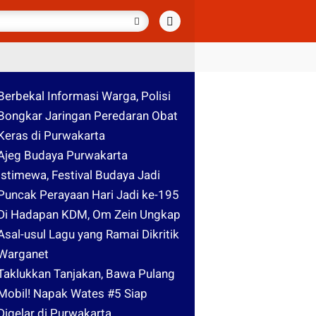
Berbekal Informasi Warga, Polisi
Bongkar Jaringan Peredaran Obat
Keras di Purwakarta
Ajeg Budaya Purwakarta
Istimewa, Festival Budaya Jadi
Puncak Perayaan Hari Jadi ke-195
Di Hadapan KDM, Om Zein Ungkap
Asal-usul Lagu yang Ramai Dikritik
Warganet
Taklukkan Tanjakan, Bawa Pulang
Mobil! Napak Wates #5 Siap
Digelar di Purwakarta