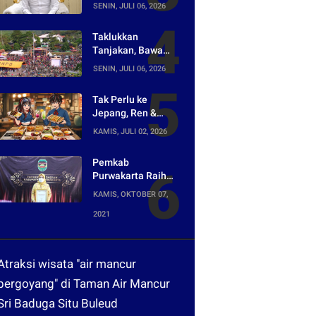
Asal-usul Lagu
SENIN, JULI 06, 2026
yang Ramai Dikritik
Warganet
Taklukkan
Tanjakan, Bawa
Pulang Mobil!
SENIN, JULI 06, 2026
Napak Wates #5
Siap Digelar di
Tak Perlu ke
Purwakarta
Jepang, Ren &
Reina Hadirkan
KAMIS, JULI 02, 2026
Sensasi Street
Food Tokyo di
Pemkab
Harper Purwakarta
Purwakarta Raih
Penghargaan
KAMIS, OKTOBER 07,
Media Digital
2021
Terpopuler di Ajang
Kompetesi AHI
2021
Atraksi wisata "air mancur
bergoyang" di Taman Air Mancur
Sri Baduga Situ Buleud