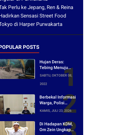
Tak Perlu ke Jepang, Ren & Reina
Hadirkan Sensasi Street Food
Tokyo di Harper Purwakarta
POPULAR POSTS
Hujan Deras:
Tebing Menuju
Tangkuban Parahu
SABTU, OKTOBER 08,
Longsor, Akses
2022
Menuju Wisata
Tertutup
Berbekal Informasi
Warga, Polisi
Bongkar Jaringan
KAMIS, JULI 23, 2026
Peredaran Obat
Keras di
Di Hadapan KDM,
Purwakarta
Om Zein Ungkap