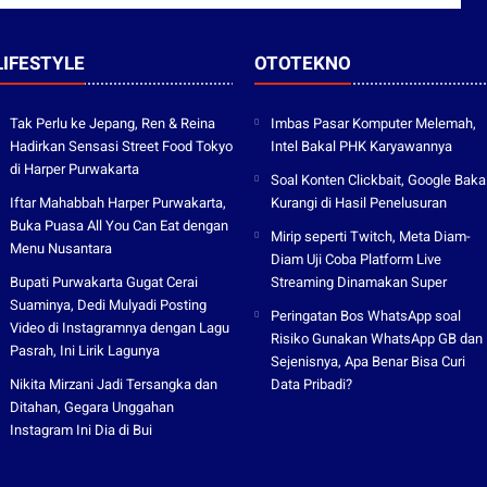
LIFESTYLE
OTOTEKNO
Tak Perlu ke Jepang, Ren & Reina
Imbas Pasar Komputer Melemah,
Hadirkan Sensasi Street Food Tokyo
Intel Bakal PHK Karyawannya
di Harper Purwakarta
Soal Konten Clickbait, Google Baka
Iftar Mahabbah Harper Purwakarta,
Kurangi di Hasil Penelusuran
Buka Puasa All You Can Eat dengan
Mirip seperti Twitch, Meta Diam-
Menu Nusantara
Diam Uji Coba Platform Live
Bupati Purwakarta Gugat Cerai
Streaming Dinamakan Super
Suaminya, Dedi Mulyadi Posting
Peringatan Bos WhatsApp soal
Video di Instagramnya dengan Lagu
Risiko Gunakan WhatsApp GB dan
Pasrah, Ini Lirik Lagunya
Sejenisnya, Apa Benar Bisa Curi
Nikita Mirzani Jadi Tersangka dan
Data Pribadi?
Ditahan, Gegara Unggahan
Instagram Ini Dia di Bui