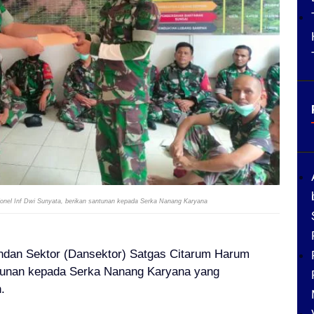
onel Inf Dwi Sunyata, berikan santunan kepada Serka Nanang Karyana
dan Sektor (Dansektor) Satgas Citarum Harum
ntunan kepada Serka Nanang Karyana yang
.