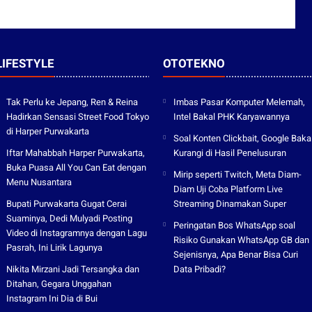
LIFESTYLE
OTOTEKNO
Tak Perlu ke Jepang, Ren & Reina
Imbas Pasar Komputer Melemah,
Hadirkan Sensasi Street Food Tokyo
Intel Bakal PHK Karyawannya
di Harper Purwakarta
Soal Konten Clickbait, Google Baka
Iftar Mahabbah Harper Purwakarta,
Kurangi di Hasil Penelusuran
Buka Puasa All You Can Eat dengan
Mirip seperti Twitch, Meta Diam-
Menu Nusantara
Diam Uji Coba Platform Live
Bupati Purwakarta Gugat Cerai
Streaming Dinamakan Super
Suaminya, Dedi Mulyadi Posting
Peringatan Bos WhatsApp soal
Video di Instagramnya dengan Lagu
Risiko Gunakan WhatsApp GB dan
Pasrah, Ini Lirik Lagunya
Sejenisnya, Apa Benar Bisa Curi
Nikita Mirzani Jadi Tersangka dan
Data Pribadi?
Ditahan, Gegara Unggahan
Instagram Ini Dia di Bui