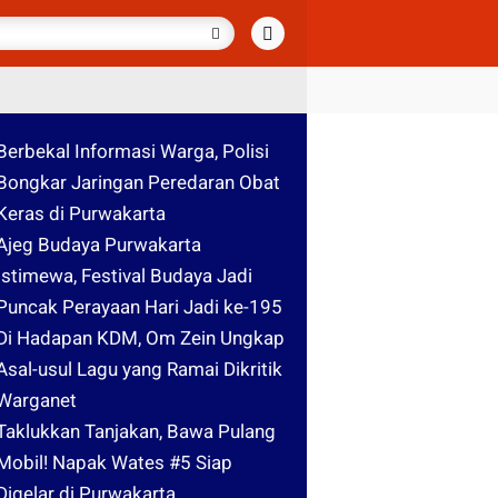
Berbekal Informasi Warga, Polisi
Bongkar Jaringan Peredaran Obat
Keras di Purwakarta
Ajeg Budaya Purwakarta
Istimewa, Festival Budaya Jadi
Puncak Perayaan Hari Jadi ke-195
Di Hadapan KDM, Om Zein Ungkap
Asal-usul Lagu yang Ramai Dikritik
Warganet
Taklukkan Tanjakan, Bawa Pulang
Mobil! Napak Wates #5 Siap
Digelar di Purwakarta