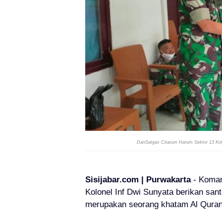
DanSatgas Citarum Harum Sektor 13 Kol
Sisijabar.com | Purwakarta
- Koman
Kolonel Inf Dwi Sunyata berikan sa
merupakan seorang khatam Al Quran