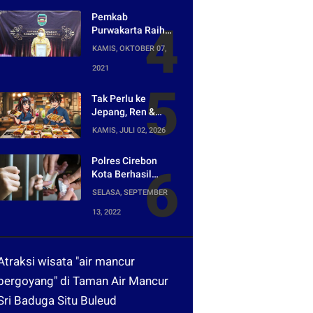
Warganet
Pemkab
Purwakarta Raih
Penghargaan
KAMIS, OKTOBER 07,
Media Digital
2021
Terpopuler di Ajang
Kompetesi AHI
2021
Tak Perlu ke
Jepang, Ren &
Reina Hadirkan
KAMIS, JULI 02, 2026
Sensasi Street
Food Tokyo di
Polres Cirebon
Harper Purwakarta
Kota Berhasil
Ungkap Peredaran
SELASA, SEPTEMBER
Narkotika yang
13, 2022
Dikendalikan dari
Lapas
Atraksi wisata "air mancur
bergoyang" di Taman Air Mancur
Sri Baduga Situ Buleud