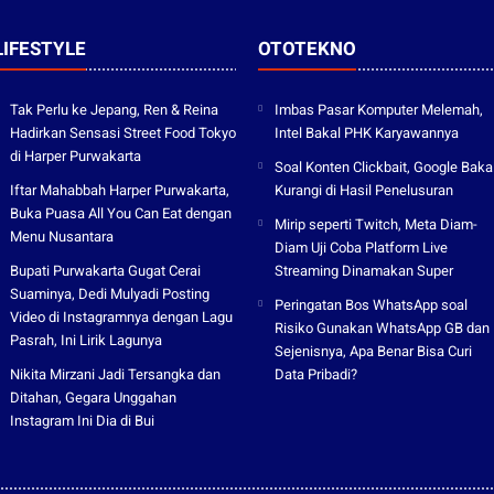
LIFESTYLE
OTOTEKNO
Tak Perlu ke Jepang, Ren & Reina
Imbas Pasar Komputer Melemah,
Hadirkan Sensasi Street Food Tokyo
Intel Bakal PHK Karyawannya
di Harper Purwakarta
Soal Konten Clickbait, Google Baka
Iftar Mahabbah Harper Purwakarta,
Kurangi di Hasil Penelusuran
Buka Puasa All You Can Eat dengan
Mirip seperti Twitch, Meta Diam-
Menu Nusantara
Diam Uji Coba Platform Live
Bupati Purwakarta Gugat Cerai
Streaming Dinamakan Super
Suaminya, Dedi Mulyadi Posting
Peringatan Bos WhatsApp soal
Video di Instagramnya dengan Lagu
Risiko Gunakan WhatsApp GB dan
Pasrah, Ini Lirik Lagunya
Sejenisnya, Apa Benar Bisa Curi
Nikita Mirzani Jadi Tersangka dan
Data Pribadi?
Ditahan, Gegara Unggahan
Instagram Ini Dia di Bui