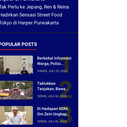
Tak Perlu ke Jepang, Ren & Reina
Hadirkan Sensasi Street Food
Tokyo di Harper Purwakarta
POPULAR POSTS
Berbekal Informasi
Warga, Polisi
Bongkar Jaringan
KAMIS, JULI 23, 2026
Peredaran Obat
Keras di
Taklukkan
Purwakarta
Tanjakan, Bawa
Pulang Mobil!
SENIN, JULI 06, 2026
Napak Wates #5
Siap Digelar di
Di Hadapan KDM,
Purwakarta
Om Zein Ungkap
Asal-usul Lagu
SENIN, JULI 06, 2026
yang Ramai Dikritik