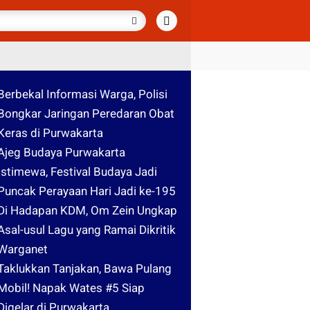
Berbekal Informasi Warga, Polisi
Bongkar Jaringan Peredaran Obat
Keras di Purwakarta
Ajeg Budaya Purwakarta
Istimewa, Festival Budaya Jadi
Puncak Perayaan Hari Jadi ke-195
Di Hadapan KDM, Om Zein Ungkap
Asal-usul Lagu yang Ramai Dikritik
Warganet
Taklukkan Tanjakan, Bawa Pulang
Mobil! Napak Wates #5 Siap
Digelar di Purwakarta