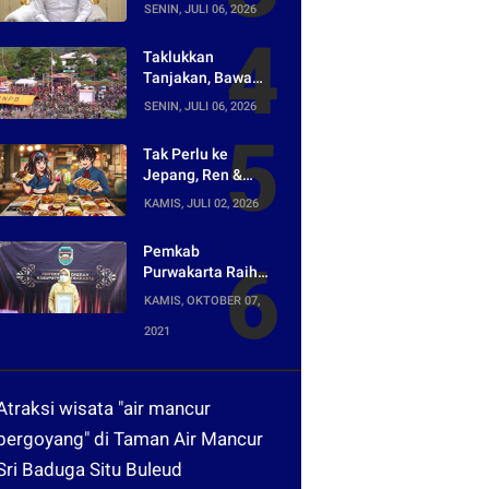
Asal-usul Lagu
SENIN, JULI 06, 2026
yang Ramai Dikritik
Warganet
Taklukkan
Tanjakan, Bawa
Pulang Mobil!
SENIN, JULI 06, 2026
Napak Wates #5
Siap Digelar di
Tak Perlu ke
Purwakarta
Jepang, Ren &
Reina Hadirkan
KAMIS, JULI 02, 2026
Sensasi Street
Food Tokyo di
Pemkab
Harper Purwakarta
Purwakarta Raih
Penghargaan
KAMIS, OKTOBER 07,
Media Digital
2021
Terpopuler di Ajang
Kompetesi AHI
2021
Atraksi wisata "air mancur
bergoyang" di Taman Air Mancur
Sri Baduga Situ Buleud