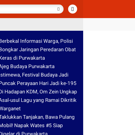
Berbekal Informasi Warga, Polisi
Bongkar Jaringan Peredaran Obat
Keras di Purwakarta
Ajeg Budaya Purwakarta
Istimewa, Festival Budaya Jadi
Puncak Perayaan Hari Jadi ke-195
Di Hadapan KDM, Om Zein Ungkap
Asal-usul Lagu yang Ramai Dikritik
Warganet
Taklukkan Tanjakan, Bawa Pulang
Mobil! Napak Wates #5 Siap
Digelar di Purwakarta