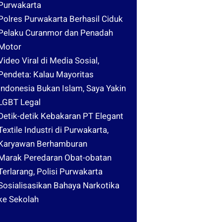
Purwakarta
Polres Purwakarta Berhasil Ciduk
Pelaku Curanmor dan Penadah
Motor
Video Viral di Media Sosial,
Pendeta: Kalau Mayoritas
Indonesia Bukan Islam, Saya Yakin
LGBT Legal
Detik-detik Kebakaran PT Elegant
Textile Industri di Purwakarta,
Karyawan Berhamburan
Marak Peredaran Obat-obatan
Terlarang, Polisi Purwakarta
Sosialisasikan Bahaya Narkotika
ke Sekolah