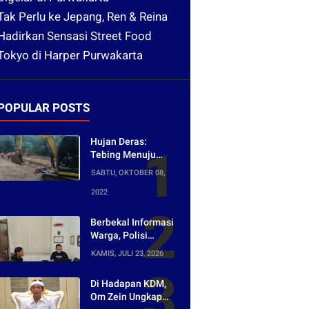
Tak Perlu ke Jepang, Ren & Reina
Hadirkan Sensasi Street Food
Tokyo di Harper Purwakarta
POPULAR POSTS
Hujan Deras:
Tebing Menuju
Tangkuban Parahu
SABTU, OKTOBER 08,
Longsor, Akses
2022
Menuju Wisata
Tertutup
Berbekal Informasi
Warga, Polisi
Bongkar Jaringan
KAMIS, JULI 23, 2026
Peredaran Obat
Keras di
Di Hadapan KDM,
Purwakarta
Om Zein Ungkap