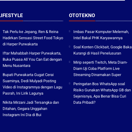
LIFESTYLE
OTOTEKNO
Tak Perlu ke Jepang, Ren & Reina
Imbas Pasar Komputer Melemah,
Hadirkan Sensasi Street Food Tokyo
Intel Bakal PHK Karyawannya
di Harper Purwakarta
Soal Konten Clickbait, Google Baka
Iftar Mahabbah Harper Purwakarta,
Kurangi di Hasil Penelusuran
Buka Puasa All You Can Eat dengan
Mirip seperti Twitch, Meta Diam-
Menu Nusantara
Diam Uji Coba Platform Live
Bupati Purwakarta Gugat Cerai
Streaming Dinamakan Super
Suaminya, Dedi Mulyadi Posting
Peringatan Bos WhatsApp soal
Video di Instagramnya dengan Lagu
Risiko Gunakan WhatsApp GB dan
Pasrah, Ini Lirik Lagunya
Sejenisnya, Apa Benar Bisa Curi
Nikita Mirzani Jadi Tersangka dan
Data Pribadi?
Ditahan, Gegara Unggahan
Instagram Ini Dia di Bui